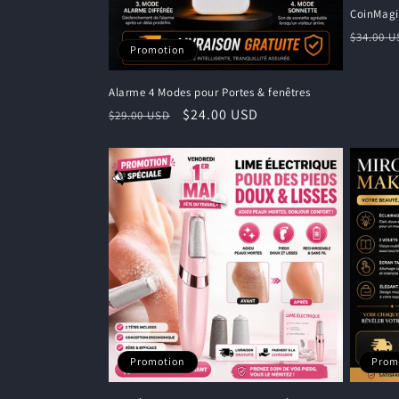
CoinMagi
Prix
$34.00 
Promotion
habitu
Alarme 4 Modes pour Portes & fenêtres
Prix
Prix
$24.00 USD
$29.00 USD
habituel
promotionnel
Promotion
Prom