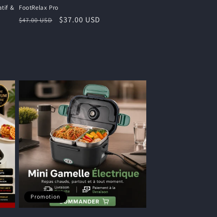
tif &
FootRelax Pro
Prix
Prix
$37.00 USD
$47.00 USD
habituel
promotionnel
Promotion