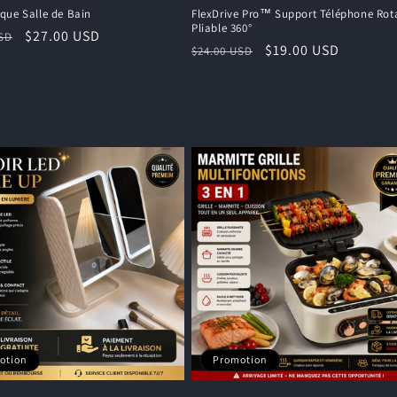
que Salle de Bain
FlexDrive Pro™ Support Téléphone Rota
Pliable 360°
Prix
$27.00 USD
USD
Prix
Prix
$19.00 USD
$24.00 USD
el
promotionnel
habituel
promotionnel
otion
Promotion