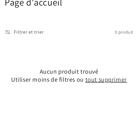
C
Page d'accueil
o
l
Filtrer et trier
0 produit
l
e
c
Aucun produit trouvé
t
Utiliser moins de filtres ou
tout supprimer
i
o
n
: